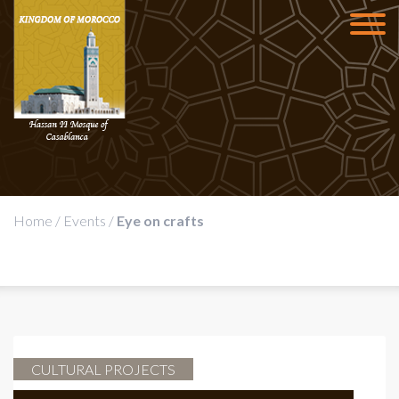
Home
/
Events
/
Eye on crafts
CULTURAL PROJECTS