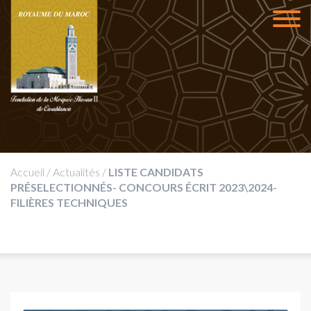
Accueil
/
Actualités
/
LISTE CANDIDATS
PRÉSELECTIONNÉS- CONCOURS ÉCRIT 2023\2024-
FILIÈRES TECHNIQUES