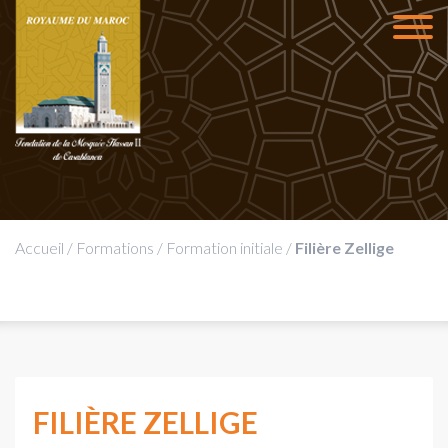
Accueil
/
Formations
/
Formation initiale
/
Filière Zellige
FILIÈRE ZELLIGE