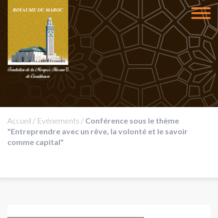
Accueil
/
Evénements
/
Conférence sous le thème
"Entreprendre avec un rêve, la volonté et le savoir
comme capital"