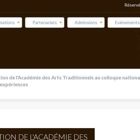
Réservé
mations
Partenariats
Admissions
Evènements
n de l'Académie des Arts Traditionnels au colloque national 
 expériences
ON DE L'ACADÉMIE DES