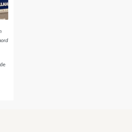
n
 nord
 de