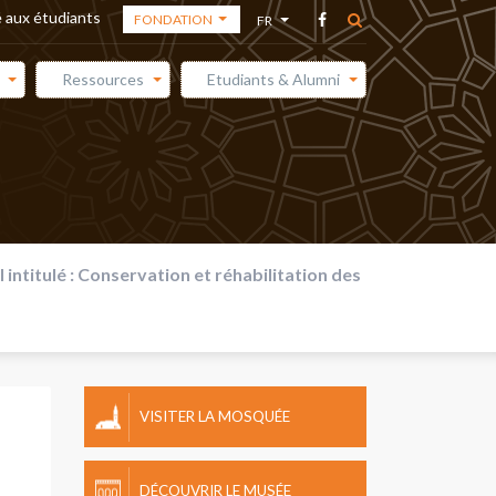
 aux étudiants
FONDATION
FR
FONDATION
AR
Ressources
Etudiants & Alumni
ACADÉMIE DES
EN
ARTS
ES
MÉDIATHÈQUE
intitulé : Conservation et réhabilitation des
VISITER LA MOSQUÉE
DÉCOUVRIR LE MUSÉE