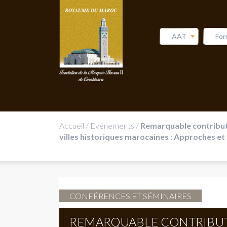
AAT
For
Accueil
/
Evénements
/
Remarquable contributio
villes historiques marocaines : Approches et
CONFÉRENCES ET SÉMINAIRES
REMARQUABLE CONTRIBUTI