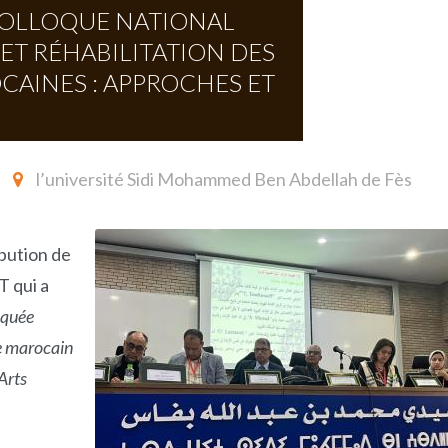
COLLOQUE NATIONAL
 ET RÉHABILITATION DES
CAINES : APPROCHES ET
l’université Sidi Mohammed Ben Abdellah de Fès
ibution de
 qui a
squée
ne marocain
Arts