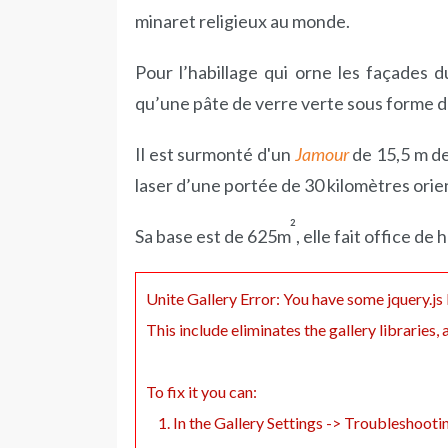
minaret religieux au monde.
Pour l’habillage qui orne les façades d
qu’une pâte de verre verte sous forme 
Il est surmonté d'un
Jamour
de 15,5 m de
laser d’une portée de 30 kilomètres orien
²
Sa base est de 625m
, elle fait office de 
Unite Gallery Error: You have some jquery.js l
This include eliminates the gallery libraries,
To fix it you can:
1. In the Gallery Settings -> Troubleshooti