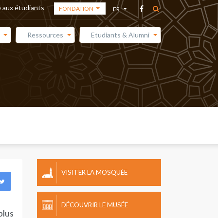
 aux étudiants
FONDATION
FR
FONDATION
AR
Ressources
Etudiants & Alumni
ACADÉMIE DES
EN
ARTS
ES
MÉDIATHÈQUE
VISITER LA MOSQUÉE
DÉCOUVRIR LE MUSÉE
 plus