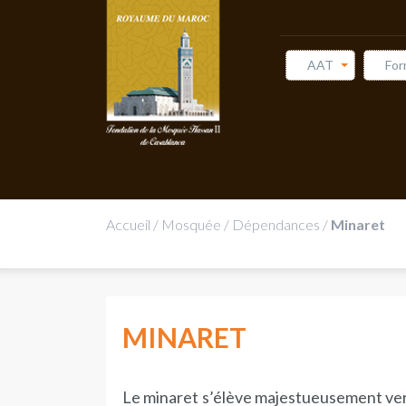
AAT
For
Accueil
/
Mosquée
/
Dépendances
/
Minaret
MINARET
Le minaret s’élève majestueusement vers