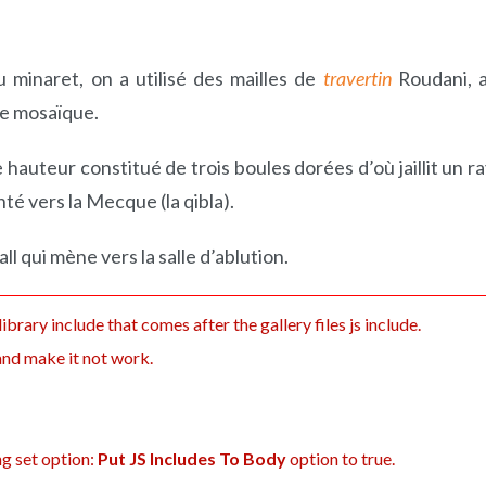
u minaret, on a utilisé des mailles de
travertin
Roudani, a
de mosaïque.
 hauteur constitué de trois boules dorées d’où jaillit un r
té vers la Mecque (la qibla).
hall qui mène vers la salle d’ablution.
ibrary include that comes after the gallery files js include.
 and make it not work.
ng set option:
Put JS Includes To Body
option to true.