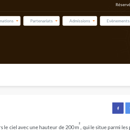
Réservé
mations
Partenariats
Admissions
Evènements
²
 le ciel avec une hauteur de 200 m
, qui le situe parmi les