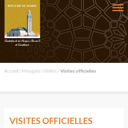
Accueil
/
Mosquée
/
Visites
/
Visites officielles
VISITES OFFICIELLES