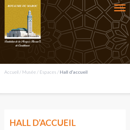
Accueil
/
Musée
/
Espaces
/
Hall d’accueil
HALL D’ACCUEIL