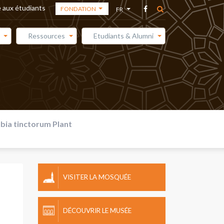
 aux étudiants
FONDATION
FR
FONDATION
AR
Ressources
Etudiants & Alumni
ACADÉMIE DES
EN
ARTS
ES
MÉDIATHÈQUE
bia tinctorum Plant
VISITER LA MOSQUÉE
DÉCOUVRIR LE MUSÉE