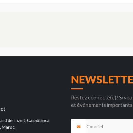
Loading PDF 104% ...
NEWSLETT
Restez connecté(e)! Si vous
et événements importants 
ct
ard de Tiznit, Casablanca
, Maroc