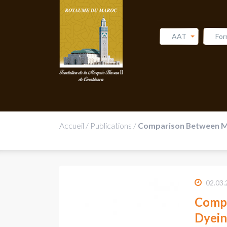
AAT
For
Accueil
/
Publications
/
Comparison Between Mor
02.03.
Compa
Dyein