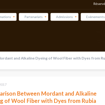
Réservé
mations
Partenariats
Admissions
Evènements
dant and Alkaline Dyeing of Wool Fiber with Dyes from Ru
2017
rison Between Mordant and Alkaline
g of Wool Fiber with Dyes from Rubia