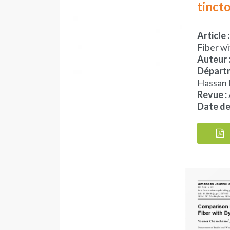
tinct
Article :
Fiber w
Auteur 
Départm
Hassan 
Revue :
Date de 