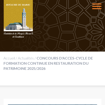
Accueil
/
Actualités
/
CONCOURS D'ACCES-CYCLE DE
FORMATION CONTINUE EN RESTAURATION DU
PATRIMOINE 2025/2026